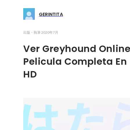
GERINTITA
出版・執筆
2020年7月
Ver Greyhound Online 
Pelicula Completa En 
HD