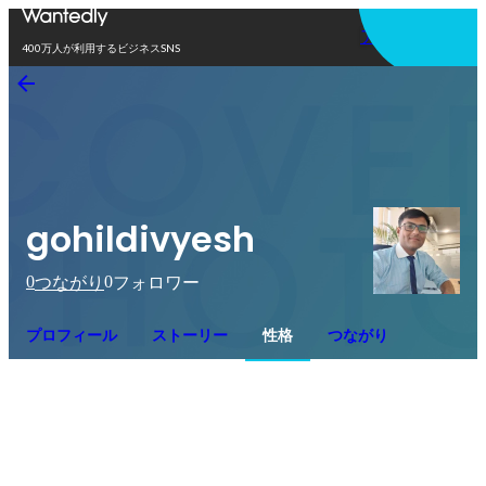
アプリを使う
400万人が利用するビジネスSNS
gohildivyesh
0
0
つながり
フォロワー
プロフィール
ストーリー
性格
つながり