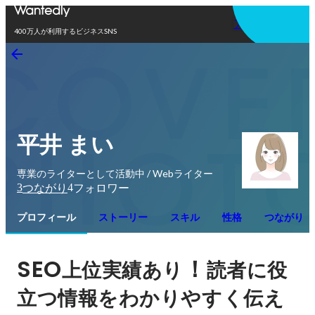
アプリを使う
400万人が利用するビジネスSNS
平井 まい
専業のライターとして活動中 / Webライター
3
4
つながり
フォロワー
プロフィール
ストーリー
スキル
性格
つながり
SEO
！
上位実績あり
読者に役
立つ情報をわかりやすく伝え