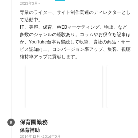
2023年3月
-
専業のライター、サイト制作関連のディレクターとし
て活動中。

IT、美容、保育、WEBマーケティング、物販、など
多数のジャンルの経験あり。コラムやお役立ち記事ほ
か、YouTube台本も継続して執筆。貴社の商品・サー
ビス認知向上、コンバージョン率アップ、集客、視聴
維持率アップに貢献します。
得意分野・好きなこと
スキル
得意分野・好きなこと ・お金／投
▼スキル ・
資 銀行に4年半勤務。住宅ロー
砕いてわかり
ン・ローン審査・投資信託などの
解決できるよ
2023年3月
2023年3月
知識があります。住宅ローン・つ
ーワード選定
みたてNISA・iDeCo利用中。英検
せください。
2級・簿記3級・証券外務員2級の
も分かりやす
保育園勤務
資格あり。住宅ローンについて悩
リハリのある記事に致しま
保育補助
んでいる人、投資信託初心者に寄
数あります。
2014年12月
-
2016年5月
り添った執筆が可能です。 ・保育
ケティング研