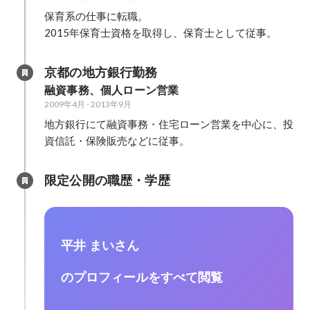
／幼児教育／保育園 保育士資格あ
ディング研修
保育系の仕事に転職。

り。得意ジャンルは保育と幼児教
修 実施方法
2015年保育士資格を取得し、保育士として従事。
育。保育園や幼稚園について知見
位 「タブレッ
あり。
実績 ・講演
京都の地方銀行勤務
https://www.s
融資事務、個人ローン営業
howto/363
2009年4月
-
2013年9月
design.com/m
地方銀行にて融資事務・住宅ローン営業を中心に、投
資信託・保険販売などに従事。
限定公開の職歴・学歴
平井 まいさん
のプロフィールをすべて閲覧