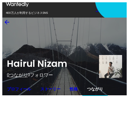
アプリを使う
400万人が利用するビジネスSNS
Hairul Nizam
0
0
つながり
フォロワー
プロフィール
ストーリー
性格
つながり