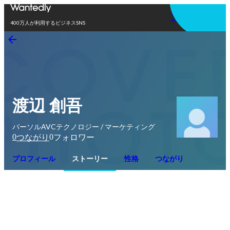
アプリを使う
400万人が利用するビジネスSNS
渡辺 創吾
パーソルAVCテクノロジー / マーケティング
0
0
つながり
フォロワー
プロフィール
ストーリー
性格
つながり