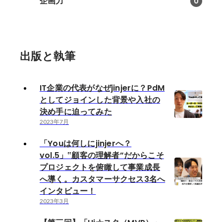
企画力
0
出版と執筆
IT企業の代表がなぜjinjerに？PdM
としてジョインした背景や入社の
決め手に迫ってみた
2023年7月
「Youは何しにjinjerへ？
vol.5」‟顧客の理解者”だからこそ
プロジェクトを俯瞰して事業成長
へ導く。カスタマーサクセス3名へ
インタビュー！
2023年3月