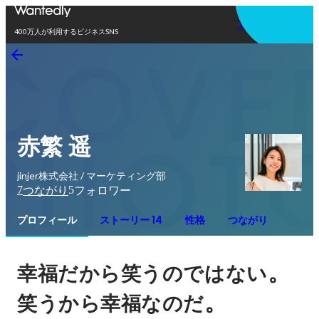
アプリを使う
400万人が利用するビジネスSNS
赤繁 遥
jinjer株式会社 / マーケティング部
7
5
つながり
フォロワー
プロフィール
ストーリー 14
性格
つながり
。
幸福だから笑うのではない
。
笑うから幸福なのだ