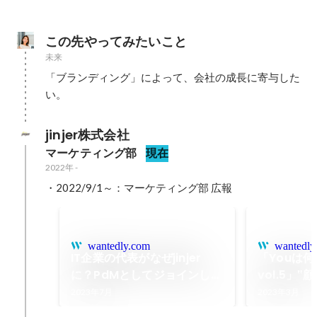
この先やってみたいこと
未来
「ブランディング」によって、会社の成長に寄与した
い。
jinjer株式会社
マーケティング部
現在
2022年
-
・2022/9/1～：マーケティング部 広報
wantedly.com
wantedly
IT企業の代表がなぜjinjer
「Youは何し
に？PdMとしてジョインした
vol.5」
背景や入社の決め手に迫って
らこそプロ
2023年7月
2023年3月
みた
て事業成長