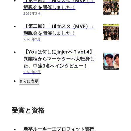
【第三回】「Hi☆スタ（MVP）」
懇親会を開催しました！
2023年3月
【第二回】「Hi☆スタ（MVP）」
懇親会を開催しました！
2023年2月
【Youは何しにjinjerへ？vol.4】
異業種からマーケターへ大転身し
た、中途3名へインタビュー！
2023年2月
さらに表示
受賞と資格
新卒ルーキー王プロフィット部門