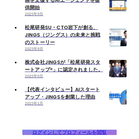
務を支援するAIエージェントを提
供開始
2025年9月
松尾研発SU・CTO岩下が創る、
JINGS（ジングス）の未来と挑戦
のストーリー
2025年9月
株式会社JINGSが「松尾研発スタ
ートアップ®︎」に認定されました。
2025年9月
【代表インタビュー】AIスタート
アップ・JINGSを創業した理由
2025年1月
ログインしてプロフィールを閲覧