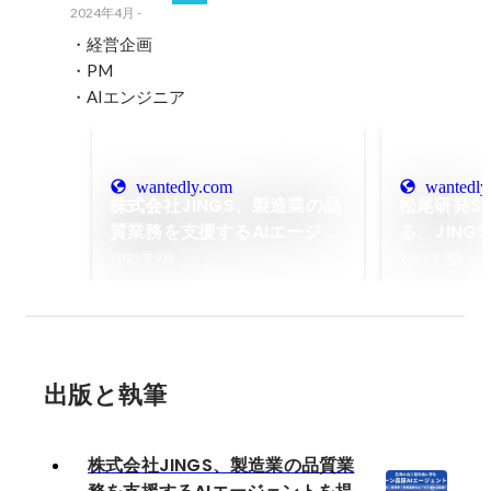
2024年4月
-
・経営企画

・PM

・AIエンジニア
wantedly.com
wantedly
株式会社JINGS、製造業の品
松尾研発S
質業務を支援するAIエージェ
る、JIN
ントを提供開始
来と挑戦の
2025年9月
2025年9月
出版と執筆
株式会社JINGS、製造業の品質業