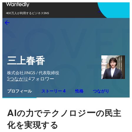
アプリを使う
400万人が利用するビジネスSNS
三上春香
株式会社JINGS / 代表取締役
5
4
つながり
フォロワー
プロフィール
ストーリー 4
性格
つながり
AI
ー
の力でテクノロジ
の民主
化を実現する