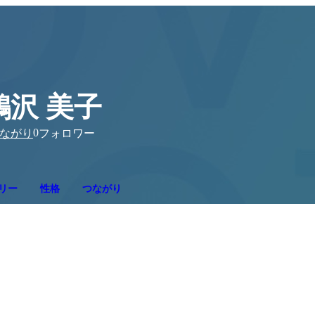
鵜沢 美子
0
ながり
フォロワー
リー
性格
つながり