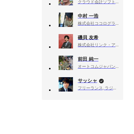
クラウド会計ソフトfreee(フリー), 執行役員 CIO
中村 一浩
株式会社ココログラフ, 代表取締役
磯貝 友希
株式会社リンク・アイ Link-i Inc., 代表取締役社長
前田 純一
オートコムジャパン株式会社, 国内営業課２課
サッシャ
フリーランス, ラジオDJ・ナビゲーター