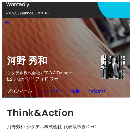
アプリを使う
400万人が利用するビジネスSNS
河野 秀和
シタテル株式会社 / CEO & Founder
63
11
つながり
フォロワー
プロフィール
ストーリー
性格
つながり
Think&Action
河野秀和  シタテル株式会社  代表取締役/CEO
