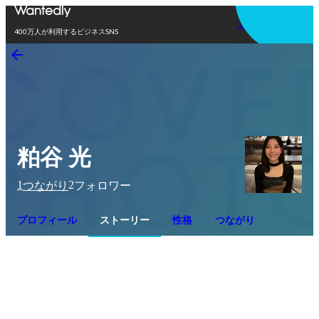
アプリを使う
400万人が利用するビジネスSNS
粕谷 光
1
2
つながり
フォロワー
プロフィール
ストーリー
性格
つながり