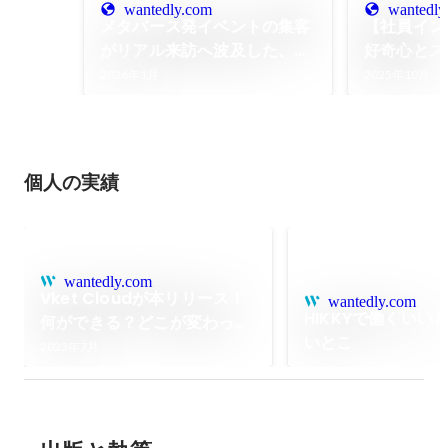
wantedly.com
wantedly
メタバース発イベントの集客
【社員イン
がリアル来訪へ波及した、
好奇心とス
『バーチャルマーケット
営業キャリア
2026年1月
2025年10月
2025 Winter』＆
けた仕事の
『VketReal 2025 Winter』
開催レポート
個人の実績
wantedly.com
Vket Cloudが本リリース！
wantedly.com
HIKKYで働くいい
何ができる？どこが変わっ
いとこ
た？
2023年7月