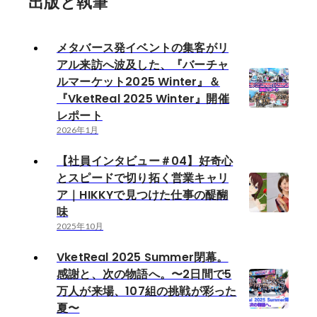
出版と執筆
メタバース発イベントの集客がリ
アル来訪へ波及した、『バーチャ
ルマーケット2025 Winter』＆
『VketReal 2025 Winter』開催
レポート
2026年1月
【社員インタビュー＃04】好奇心
とスピードで切り拓く営業キャリ
ア｜HIKKYで見つけた仕事の醍醐
味
2025年10月
VketReal 2025 Summer閉幕。
感謝と、次の物語へ。〜2日間で5
万人が来場、107組の挑戦が彩った
夏〜