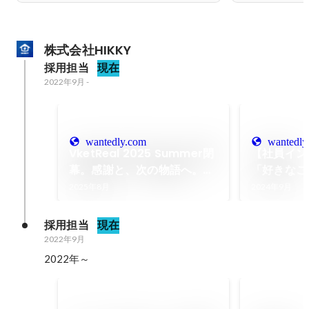
株式会社HIKKY
採用担当
現在
2022年9月
-
wantedly.com
wantedly
VketReal 2025 Summer閉
【社員イン
幕。感謝と、次の物語へ。〜
「好きなこ
2日間で5万人が来場、107組
と」のかけ
2025年8月
2024年9月
の挑戦が彩った夏〜
ィブな世界
（ディレク
採用担当
現在
Monowo
2022年9月
2022年～