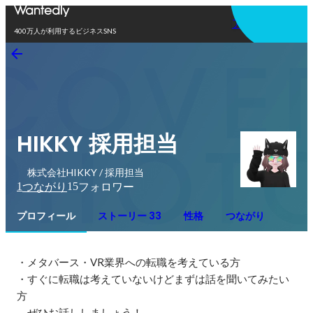
アプリを使う
400万人が利用するビジネスSNS
HIKKY 採用担当
株式会社HIKKY / 採用担当
1
15
つながり
フォロワー
プロフィール
ストーリー 33
性格
つながり
・メタバース・VR業界への転職を考えている方

・すぐに転職は考えていないけどまずは話を聞いてみたい
方

　ぜひお話ししましょう！
