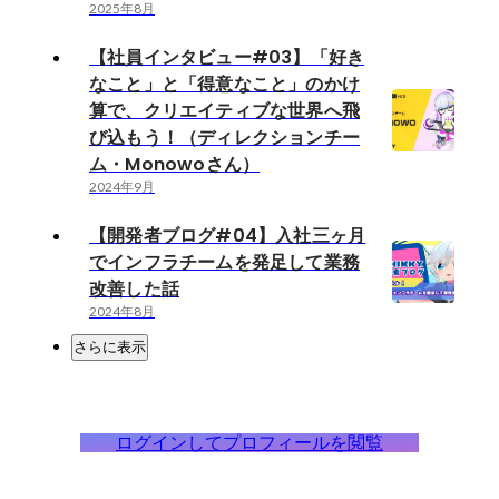
2025年8月
【社員インタビュー#03】「好き
なこと」と「得意なこと」のかけ
算で、クリエイティブな世界へ飛
び込もう！（ディレクションチー
ム・Monowoさん）
2024年9月
【開発者ブログ#04】入社三ヶ月
でインフラチームを発足して業務
改善した話
2024年8月
さらに表示
ログインしてプロフィールを閲覧