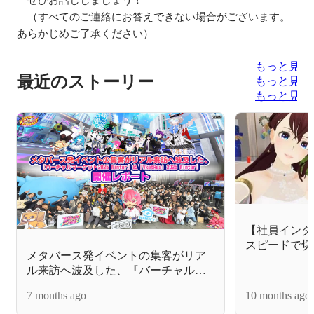
　（すべてのご連絡にお答えできない場合がございます。
もっと見る
最近のストーリー
もっと見る
もっと見る
【社員インタ
スピードで切
メタバース発イベントの集客がリア
HIKKYで
ル来訪へ波及した、『バーチャルマ
ーケット2025 Winter』＆『VketReal
7 months ago
10 months ago
2025 Winter』開催レポート