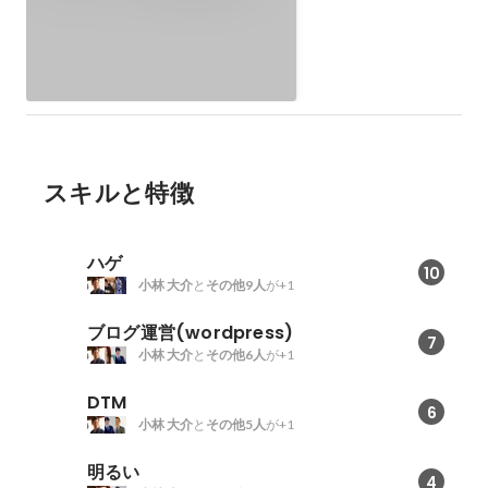
【激痛】
スキルと特徴
ハゲ
10
小林 大介
と
その他9人
が+1
ブログ運営(wordpress)
7
小林 大介
と
その他6人
が+1
DTM
6
小林 大介
と
その他5人
が+1
明るい
4