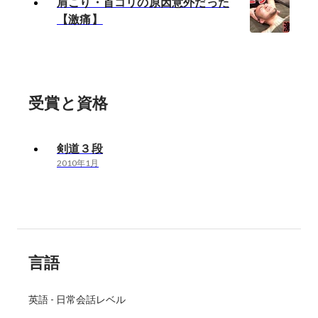
肩こり・首コリの原因意外だった
【激痛】
受賞と資格
剣道３段
2010年1月
言語
英語
-
日常会話レベル