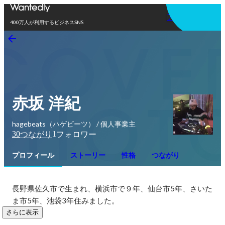
アプリを使う
400万人が利用するビジネスSNS
赤坂 洋紀
hagebeats（ハゲビーツ） / 個人事業主
30
1
つながり
フォロワー
プロフィール
ストーリー
性格
つながり
長野県佐久市で生まれ、横浜市で９年、仙台市5年、さいた
ま市5年、池袋3年住みました。
さらに表示