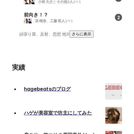
小林 大介
と
その他3人
が+1
前向き！？
2
栄 晴奈
、
工藤 長人
が+1
頑張り屋、反射、思想
他3件
さらに表示
実績
hagebeatsのブログ
ハゲが美容室で坊主にしてみた