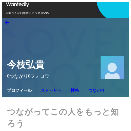
アプリを使う
400万人が利用するビジネスSNS
今枝弘貴
0
0
つながり
フォロワー
プロフィール
ストーリー
性格
つながり
つながってこの人をもっと知
ろう