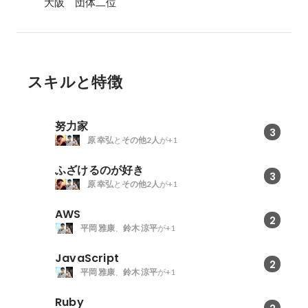
大阪　団体二位
スキルと特徴
努力家
3
原 幸弘
と
その他2人
が+1
ふざけるのが好き
3
原 幸弘
と
その他2人
が+1
AWS
2
平岡 雅康
、
鈴木 涼平
が+1
JavaScript
2
平岡 雅康
、
鈴木 涼平
が+1
Ruby