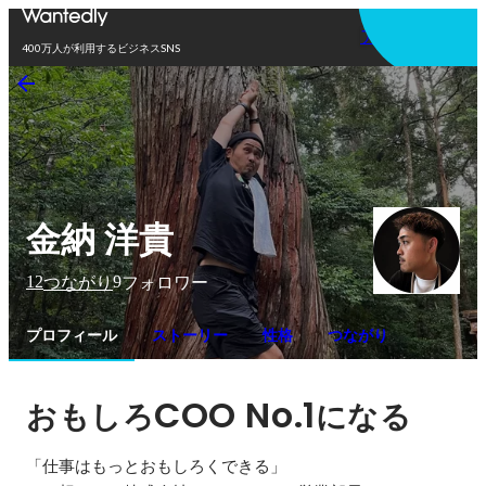
アプリを使う
400万人が利用するビジネスSNS
金納 洋貴
12
9
つながり
フォロワー
プロフィール
ストーリー
性格
つながり
COO No.1
おもしろ
になる
「仕事はもっとおもしろくできる」
