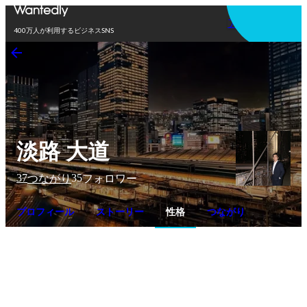
アプリを使う
400万人が利用するビジネスSNS
淡路 大道
37
35
つながり
フォロワー
プロフィール
ストーリー
性格
つながり