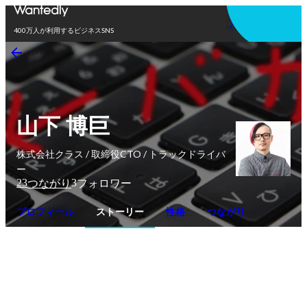
アプリを使う
400万人が利用するビジネスSNS
山下 博巨
株式会社クラス / 取締役CTO / トラックドライバ
ー
23
3
つながり
フォロワー
プロフィール
ストーリー
性格
つながり