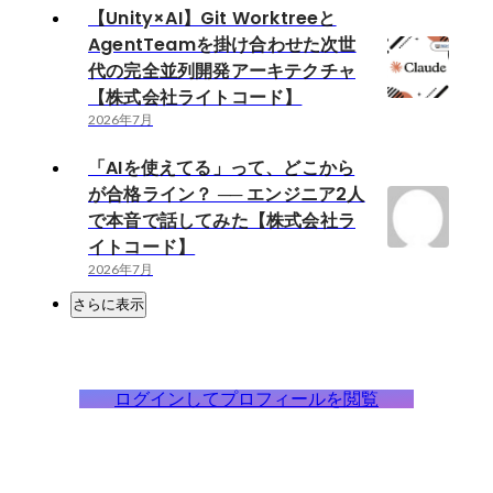
【Unity×AI】Git Worktreeと
AgentTeamを掛け合わせた次世
代の完全並列開発アーキテクチャ
【株式会社ライトコード】
2026年7月
「AIを使えてる」って、どこから
が合格ライン？ ── エンジニア2人
で本音で話してみた【株式会社ラ
イトコード】
2026年7月
さらに表示
ログインしてプロフィールを閲覧