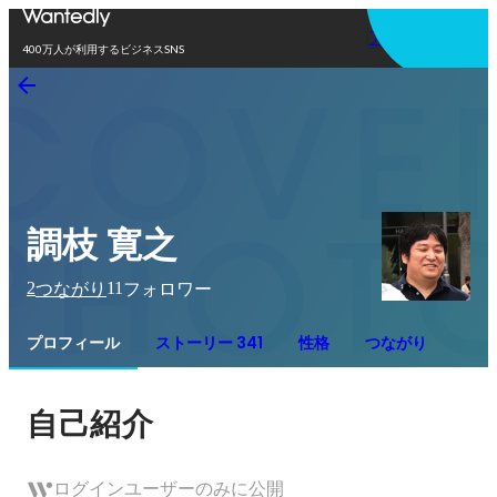
アプリを使う
400万人が利用するビジネスSNS
調枝 寛之
2
11
つながり
フォロワー
プロフィール
ストーリー 341
性格
つながり
自己紹介
ログインユーザーのみに公開