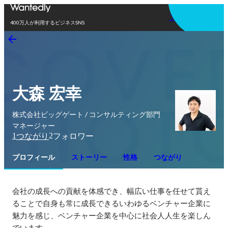
アプリを使う
400万人が利用するビジネスSNS
大森 宏幸
株式会社ビッグゲート / コンサルティング部門
マネージャー
1
2
つながり
フォロワー
プロフィール
ストーリー
性格
つながり
会社の成長への貢献を体感でき、幅広い仕事を任せて貰え
ることで自身も常に成長できるいわゆるベンチャー企業に
魅力を感じ、ベンチャー企業を中心に社会人人生を楽しん
でいます。
