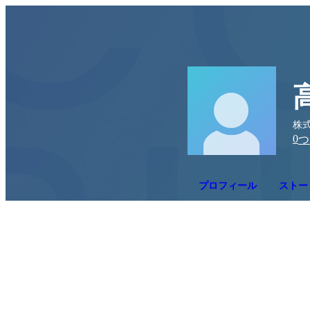
株
0
つ
プロフィール
ストー