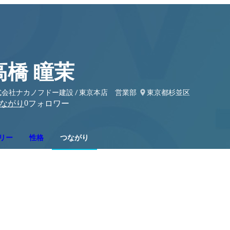
高橋 瞳茉
式会社ナカノフドー建設 / 東京本店 営業部
東京都杉並区
0
ながり
フォロワー
リー
性格
つながり