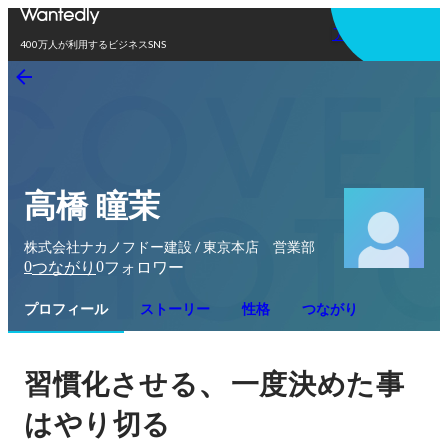
アプリを使う
400万人が利用するビジネスSNS
高橋 瞳茉
株式会社ナカノフドー建設 / 東京本店 営業部
0
0
つながり
フォロワー
プロフィール
ストーリー
性格
つながり
、
習慣化させる
一度決めた事
はやり切る