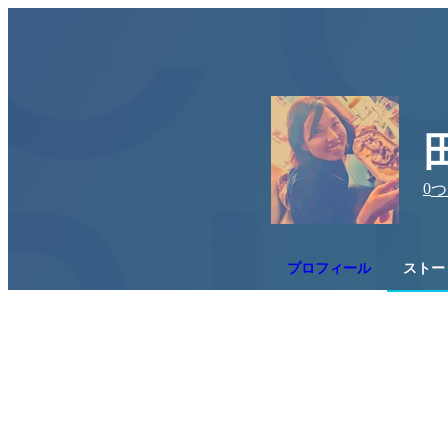
0
つ
プロフィール
ストー