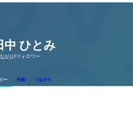
田中 ひとみ
0
ながり
フォロワー
リー
性格
つながり