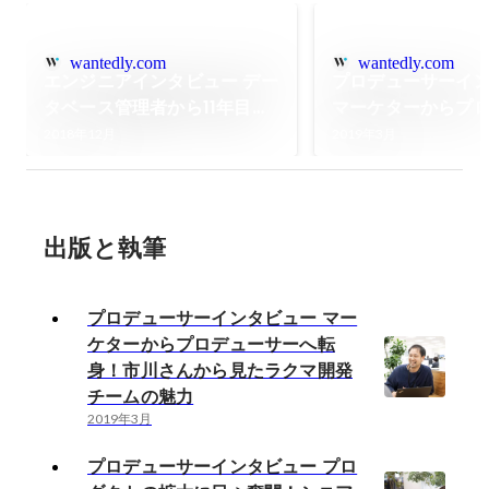
wantedly.com
wantedly.com
エンジニアインタビュー デー
プロデューサーイ
タベース管理者から11年目の
マーケターからプ
キャリアチェンジ - ラクマで
ーへ転身！市川さ
2018年12月
2019年3月
僕が挑戦できた理由
ラクマ開発チーム
出版と執筆
プロデューサーインタビュー マー
ケターからプロデューサーへ転
身！市川さんから見たラクマ開発
チームの魅力
2019年3月
プロデューサーインタビュー プロ