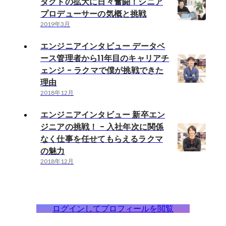
ダクトの拡大に日々奮闘！シニア
プロデューサーの気概と挑戦
2019年3月
エンジニアインタビュー データベ
ース管理者から11年目のキャリアチ
ェンジ - ラクマで僕が挑戦できた
理由
2018年12月
エンジニアインタビュー 新卒エン
ジニアの挑戦！ - 入社年次に関係
なく仕事を任せてもらえるラクマ
の魅力
2018年12月
ログインしてプロフィールを閲覧