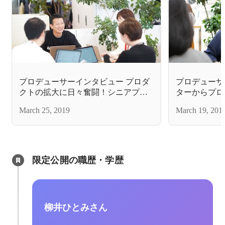
プロデューサーインタビュー プロダ
プロデューサ
クトの拡大に日々奮闘！シニアプロ
ターからプロ
デューサーの気概と挑戦
川さんから見
March 25, 2019
March 19, 201
魅力
限定公開の職歴・学歴
柳井ひとみさん