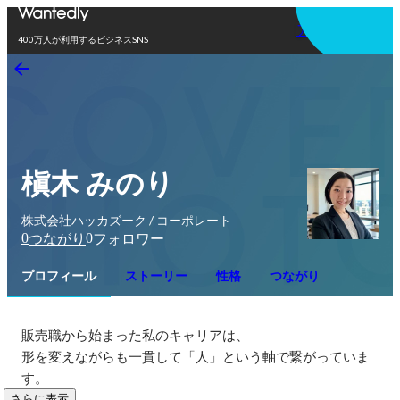
アプリを使う
400万人が利用するビジネスSNS
槇木 みのり
株式会社ハッカズーク / コーポレート
0
0
つながり
フォロワー
プロフィール
ストーリー
性格
つながり
販売職から始まった私のキャリアは、

形を変えながらも一貫して「人」という軸で繋がっていま
す。
さらに表示