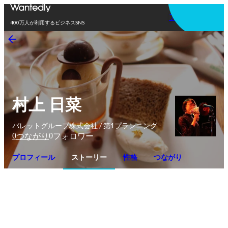
アプリを使う
400万人が利用するビジネスSNS
村上 日菜
バレットグループ株式会社 / 第1プランニング
0
0
つながり
フォロワー
プロフィール
ストーリー
性格
つながり