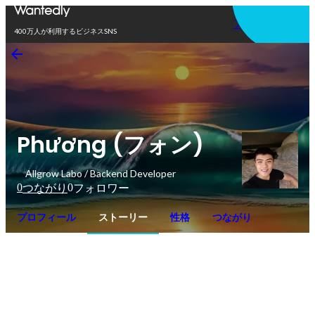
アプリを使う
400万人が利用するビジネスSNS
Phương (フォン)
Allgrow Labo / Backend Developer
0
0
つながり
フォロワー
プロフィール
ストーリー
性格
つながり