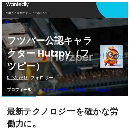
アプリを使う
400万人が利用するビジネスSNS
フツパー公認キャラ
クター Hutzpy（フ
ツピー）
0
1
つながり
フォロワー
プロフィール
ストーリー 96
性格
つながり
ー
最新テクノロジ
を確かな労
。
働力に