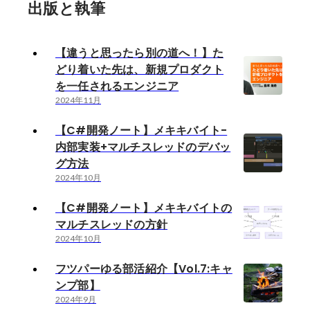
出版と執筆
【違うと思ったら別の道へ！】た
どり着いた先は、新規プロダクト
を一任されるエンジニア
2024年11月
【C#開発ノート】メキキバイト-
内部実装+マルチスレッドのデバッ
グ方法
2024年10月
【C#開発ノート】メキキバイトの
マルチスレッドの方針
2024年10月
フツパーゆる部活紹介【Vol.7:キャ
ンプ部】
2024年9月