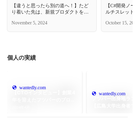
【違うと思ったら別の道へ！】たど
【C#開発ノ
り着いた先は、新規プロダクトを一
ルチスレッド
任されるエンジニア
November 5, 2024
October 15, 20
個人の実績
wantedly.com
【CTOインタビュー】創業4
wantedly.com
フツパー出身地ラ
年を迎えたフツパーのプロダ
【広島大学出身者
クトと「現場主義」を貫く開
2024年4月
スタートアップは
発環境