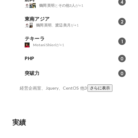
4
鶴岡 英明
と
その他3人
が+1
東南アジア
2
鶴岡 英明
、
渡辺 美月
が+1
テキーラ
1
Motani Shiori
が+1
PHP
0
突破力
0
経営企画室、Jquery、CentOS
他3件
さらに表示
実績