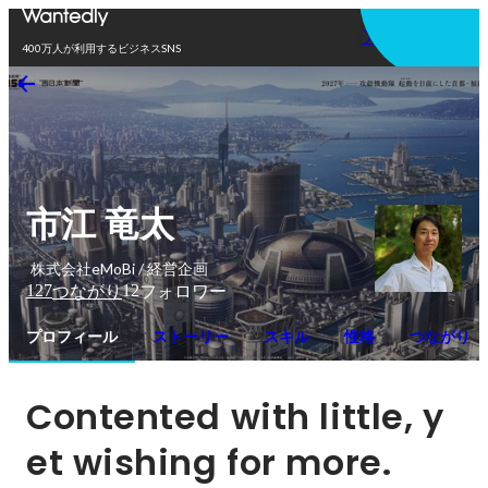
アプリを使う
400万人が利用するビジネスSNS
市江 竜太
株式会社eMoBi / 経営企画
127
12
つながり
フォロワー
プロフィール
ストーリー
スキル
性格
つながり
Contented with little, y
et wishing for more.