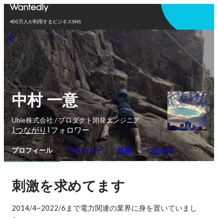
アプリを使う
400万人が利用するビジネスSNS
中村 一意
Ubie株式会社 / プロダクト開発エンジニア
1
1
つながり
フォロワー
プロフィール
ストーリー
性格
つながり
刺激を求めてます
2014/4~2022/6まで電力関連の業界に身を置いていまし