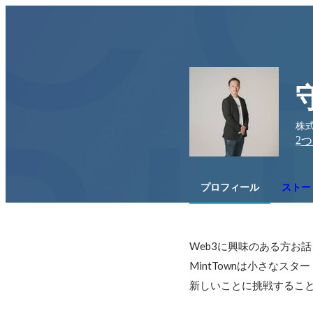
株式
2
つ
プロフィール
ストー
Web3に興味のある方お話
MintTownは小さなス
新しいことに挑戦するこ