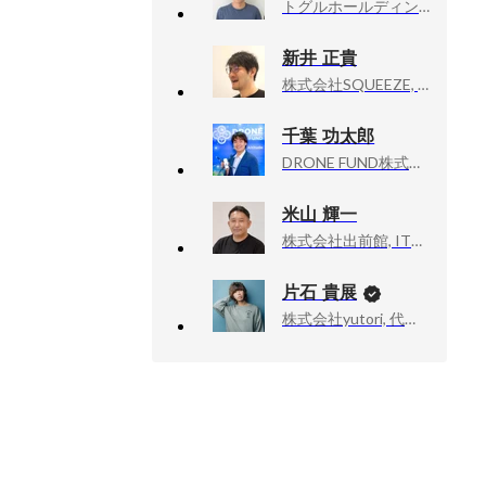
トグルホールディングス株式会社, つくるAI株式会社 代表取締役｜トグルホールディングス 執行役員 CPO
新井 正貴
株式会社SQUEEZE, Chief Product Officer
千葉 功太郎
DRONE FUND株式会社, 代表パートナー
米山 輝一
株式会社出前館, IT本部本部長 兼 VPoE
片石 貴展
株式会社yutori, 代表取締役社長