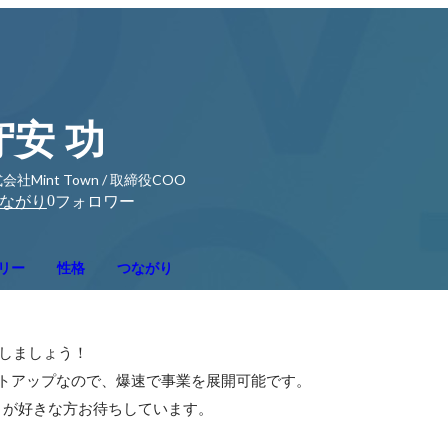
守安 功
会社Mint Town / 取締役COO
0
ながり
フォロワー
リー
性格
つながり
しましょう！

タートアップなので、爆速で事業を展開可能です。

とが好きな方お待ちしています。