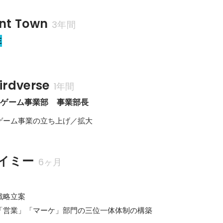
t Town
3年間
在
rdverse
1年間
ンゲーム事業部　事業部長
ゲーム事業の立ち上げ／拡大
イミー
6ヶ月
略立案

「営業」「マーケ」部門の三位一体体制の構築