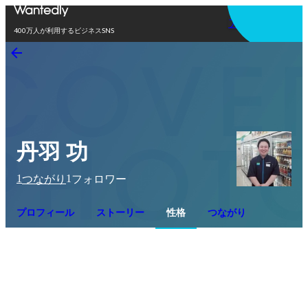
アプリを使う
400万人が利用するビジネスSNS
丹羽 功
1
1
つながり
フォロワー
プロフィール
ストーリー
性格
つながり