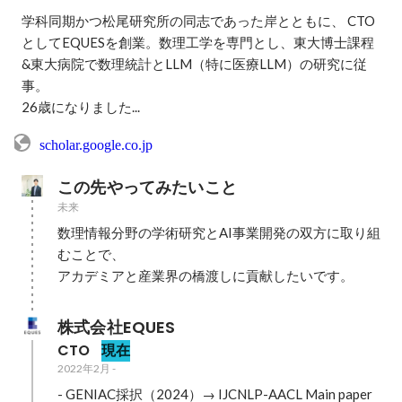
学科同期かつ松尾研究所の同志であった岸とともに、 CTO
としてEQUESを創業。数理工学を専門とし、東大博士課程
&東大病院で数理統計とLLM（特に医療LLM）の研究に従
事。

26歳になりました...
scholar.google.co.jp
この先やってみたいこと
未来
数理情報分野の学術研究とAI事業開発の双方に取り組
むことで、

アカデミアと産業界の橋渡しに貢献したいです。
株式会社EQUES
CTO
現在
2022年2月
-
- GENIAC採択（2024）→ IJCNLP-AACL Main paper