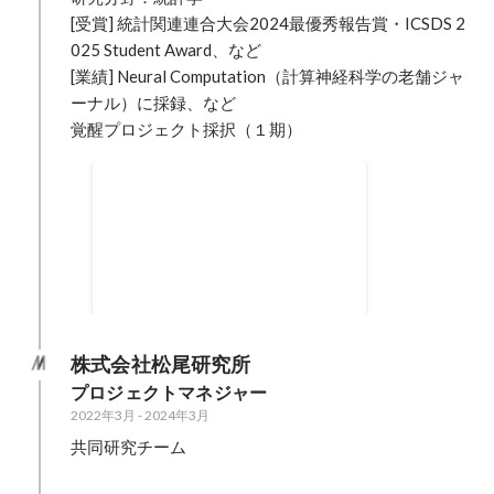
[受賞] 統計関連連合大会2024最優秀報告賞・ICSDS 2
025 Student Award、など

[業績] Neural Computation（計算神経科学の老舗ジャ
ーナル）に採録、など

覚醒プロジェクト採択（１期）
覚醒プロジェクト
- 医療分野のLLM・マルチモーダル
モデル開発 - 修了後の業績表彰を
受賞
2023年12月
-
2024年7月
株式会社松尾研究所
プロジェクトマネジャー
2022年3月
-
2024年3月
共同研究チーム