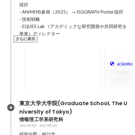
採択

- ANIMINS参画（2025） → SIGGRAPH Poster採択

- 技術戦略

- EQUES Lab （アカデミックな研究開発や共同研究を
推進）ディレクター
さらに表示
SusHi Tech Award 2026
Most Engaged Startup
aclanthol
A Japane
2026年4月
Model an
Evaluati
2025年12月
for Pharm
東京大学大学院(Graduate School, The U
niversity of Tokyo)
情報理工学系研究科
2022年4月
-
2027年3月
研究分野：統計学
