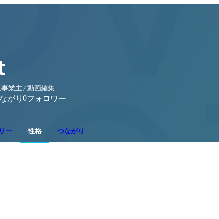
t
事業主 / 動画編集
0
ながり
フォロワー
リー
性格
つながり