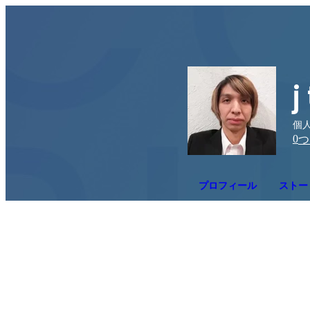
j 
個人
0
つ
プロフィール
ストー