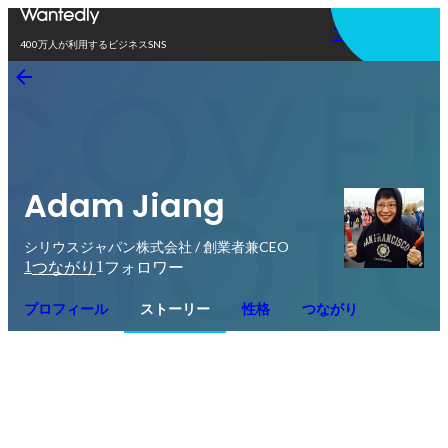
アプリを使う
400万人が利用するビジネスSNS
Adam Jiang
シリウスジャパン株式会社 / 創業者兼CEO
1
1
つながり
フォロワー
プロフィール
ストーリー
性格
つながり