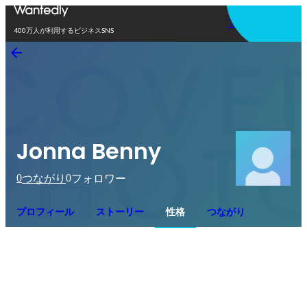
アプリを使う
400万人が利用するビジネスSNS
Jonna Benny
0
0
つながり
フォロワー
プロフィール
ストーリー
性格
つながり