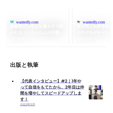
wantedly.com
wantedly.com
創業期にいろんな働き方で関
皆が同じ方向を向
われる！いろんな人が応援し
それぞれがやりた
たくなる！そんな会社が好
ャレンジしている
2022年1月
2022年1月
き！
事制度としても作
い
出版と執筆
【代表インタビュー】#2｜1年や
って自信をもてたから、2年目は仲
間を増やしてスピードアップしま
す！
2022年3月