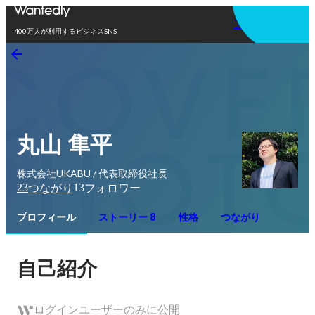
アプリを使う
400万人が利用するビジネスSNS
丸山 隼平
株式会社UKABU / 代表取締役社長
23
13
つながり
フォロワー
プロフィール
ストーリー 8
性格
つながり
自己紹介
ログインユーザーのみに公開