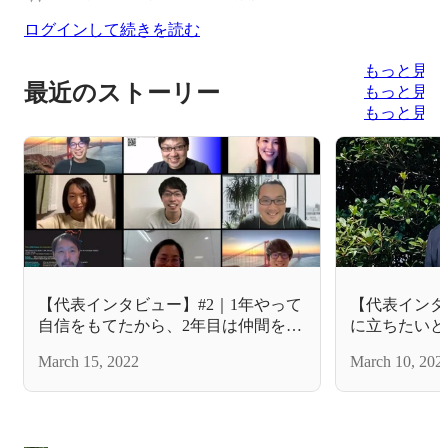
ログインして続きを読む
もっと見る
最近のストーリー
もっと見る
もっと見る
【代表インタビュー】#2｜1年やって
【代表インタ
自信をもてたから、2年目は仲間を増
に立ちたいと
やしてスピードアップします！
「多くのこと
March 15, 2022
March 10, 202
浮かばなくて
ンが進む世界