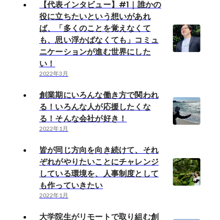
【代表インタビュー】#1｜誰かの
役に立ちたいという想いがあれ
ば、「多くのことを覚えなくて
も、思い浮かばなくても」コミュ
ニケーションが進む世界にした
い！
2022年3月
創業期にいろんな働き方で関われ
る！いろんな人が応援したくな
る！そんな会社が好き！
2022年1月
皆が同じ方向を向き続けて、それ
ぞれがやりたいことにチャレンジ
している環境を、人事制度として
も作っていきたい
2022年1月
大学院生がリモートで取り組む創