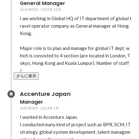
General Manager
2013年8月
-
2015年12月
I am working in Global HQ of IT department of global t
ravel operator company as General manager at Hong 
Kong.

Major role is to plan and manage for global IT dept. w
hich is consisted to 4 section (are located in London, T
okyo, Hong Kong and Kuala Lumpur). Number of staff 
/ 
さらに表示
Accenture Japan
Manager
2007年8月
-
2013年7月
I worked in Accenture Japan.

I conducted many kind of project such as BPR, SCM, IT 
strategy, global system development, talent managem