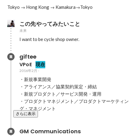
Tokyo → Hong Kong → Kamakura→Tokyo
この先やってみたいこと
未来
I want to be cycle shop owner.
giftee
VPoE
現在
2016年2月
-
・新規事業開発　

・アライアンス／協業契約策定・締結　

・新規プロダクト／サービス開発・運用

・プロダクトマネジメント／プロダクトマーケティン
グ・マネジメント
さらに表示
GM Communications