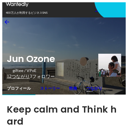
アプリを使う
400万人が利用するビジネスSNS
Jun Ozone
giftee / VPoE
12
3
つながり
フォロワー
プロフィール
ストーリー
性格
つながり
Keep calm and Think h
ard