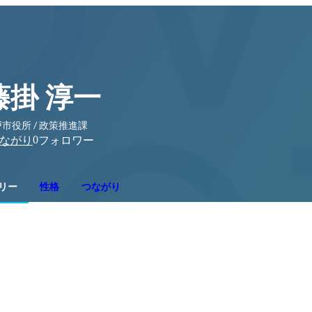
藤掛 淳一
市役所 / 政策推進課
0
ながり
フォロワー
リー
性格
つながり