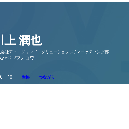
川上 潤也
式会社アイ・グリッド・ソリューションズ / マーケティング部
2
ながり
フォロワー
ー 10
性格
つながり