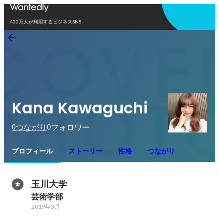
アプリを使う
400万人が利用するビジネスSNS
Kana Kawaguchi
0
0
つながり
フォロワー
プロフィール
ストーリー
性格
つながり
玉川大学
芸術学部
2019年3月