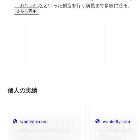
ればいいなといった創造を行う講義まで多岐に渡る。
さらに表示
卒業論文：ゲスの極み乙女と
indigo la Endの歌詞の違い
テキストマイニングを用いたデー
について
タ分析
2023年
個人の実績
wantedly.com
wantedly.com
【新卒終了のお知らせ】社会
【忙しい!?】新卒
に出たばかりの赤ちゃんは成
事での反省とは？