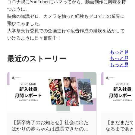
コロナ禍にYouTuberにハマってから、動画制作に興味を持
つように。

映像の知識ゼロ、カメラを触った経験もゼロでこの業界に
飛びこみました。

大学祭実行委員での企画進行や広告作成の経験を活かして
いけるように日々奮闘中！
もっと見る
最近のストーリー
もっと見る
もっと見る
【新卒終了のお知らせ】社会に出た
【まだまだで
ばかりの赤ちゃんは成長できたのか?
なるまであと