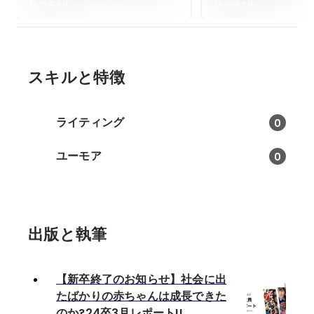
長できたのか?24卒3月レポ
2025年4月
2024年8月
ート!!
スキルと特徴
ライティング
0
ユーモア
0
出版と執筆
【新卒終了のお知らせ】社会に出
たばかりの赤ちゃんは成長できた
のか?24卒3月レポート!!