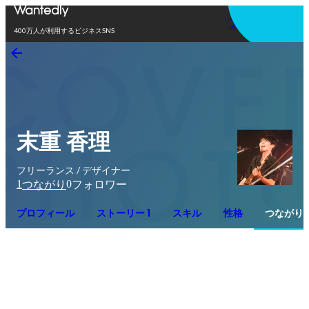
アプリを使う
400万人が利用するビジネスSNS
末重 香理
フリーランス / デザイナー
1
0
つながり
フォロワー
プロフィール
ストーリー 1
スキル
性格
つながり