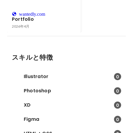
wantedly.com
Portfolio
2026年4月
スキルと特徴
Illustrator
0
Photoshop
0
XD
0
Figma
0