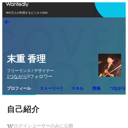
アプリを使う
400万人が利用するビジネスSNS
末重 香理
フリーランス / デザイナー
1
0
つながり
フォロワー
プロフィール
ストーリー 1
スキル
性格
つながり
自己紹介
ログインユーザーのみに公開