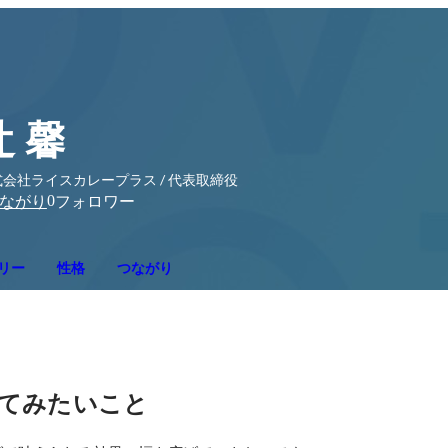
辻 馨
会社ライスカレープラス / 代表取締役
0
ながり
フォロワー
リー
性格
つながり
てみたいこと