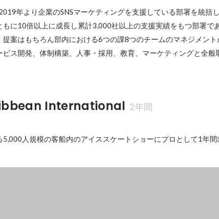
、2019年より企業のSNSマーケティングを支援している部署を統括し
もに10倍以上に成長し累計3,000社以上の支援実績をもつ部署で
・提案はもちろん部内における6つの課8つのチームのマネジメント
ービス開発、体制構築、人事・採用、教育、マーケティングと全般
ibbean International
2年間
5,000人規模の客船内のアイススケートショーにプロとして1年