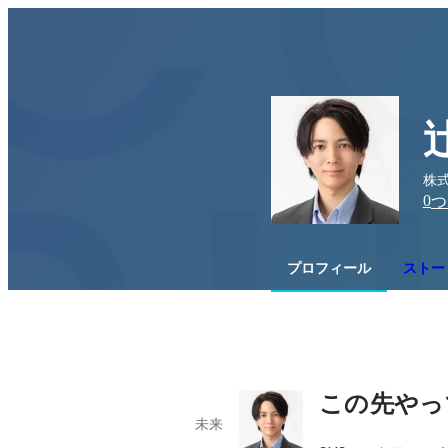
株式
0
つ
プロフィール
ストー
この先やっ
未来