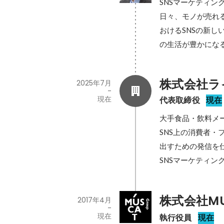
SNSマーケティン
日々、モノが売れ
おけるSNSの新
の生活が豊かにな
株式会社ラ
2025年7月
-
現在
代表取締役
現在
大手食品・飲料メー
SNS上の消費者
出すための発信を仕
SNSマーケティ
株式会社MU
2017年4月
-
現在
執行役員
現在