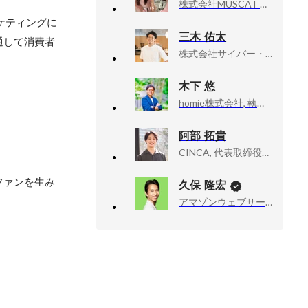
株式会社MUSCAT GROUP, 執行役員
ケティングに
三木 佑太
通して消費者
株式会社サイバー・バズ, 取締役
木下 悠
homie株式会社, 執行役員／VP of Sales
阿部 拓貴
CINCA, 代表取締役社長
ファンを生み
久保 隆宏
アマゾンウェブサービスジャパン合同会社, Developer Relations Machine Learning