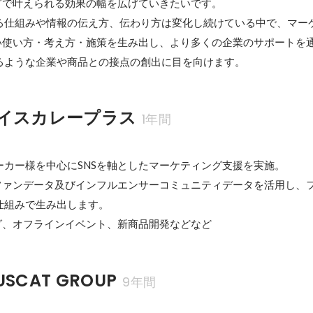
グで叶えられる効果の幅を広げていきたいです。

る仕組みや情報の伝え方、伝わり方は変化し続けている中で、マー
しい使い方・考え方・施策を生み出し、より多くの企業のサポートを
るような企業や商品との接点の創出に目を向けます。
イスカレープラス
1年間
カー様を中心にSNSを軸としたマーケティング支援を実施。

・ファンデータ及びインフルエンサーコミュニティデータを活用し、
組みで生み出します。

ング、オフラインイベント、新商品開発などなど
SCAT GROUP
9年間