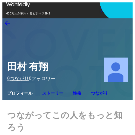
アプリを使う
400万人が利用するビジネスSNS
田村 有翔
0
0
つながり
フォロワー
プロフィール
ストーリー
性格
つながり
つながってこの人をもっと知
ろう