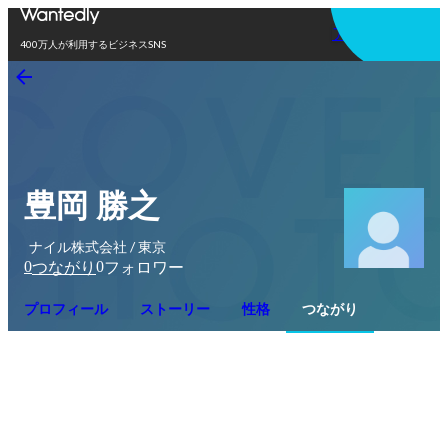
アプリを使う
400万人が利用するビジネスSNS
豊岡 勝之
ナイル株式会社 / 東京
0
0
つながり
フォロワー
プロフィール
ストーリー
性格
つながり