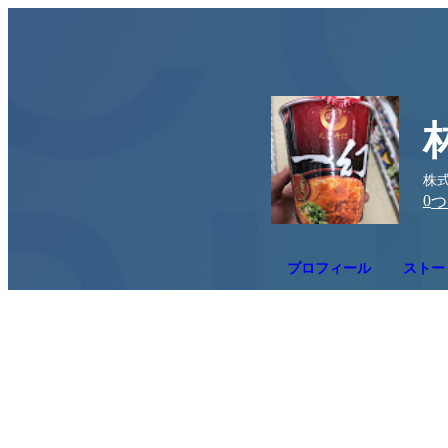
株
0
つ
プロフィール
ストー