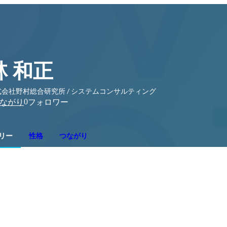
林 和正
式会社野村総合研究所 / システムコンサルティング
0
ながり
フォロワー
リー
性格
つながり