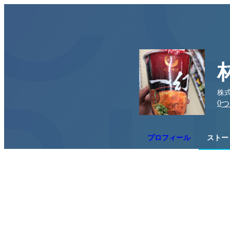
株
0
つ
プロフィール
ストー