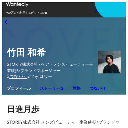
アプリを使う
400万人が利用するビジネスSNS
竹田 和希
STORiiY株式会社 / ヘア・メンズビューティー事
業統括/ブランドマネージャー
5
2
つながり
フォロワー
プロフィール
ストーリー 2
性格
つながり
日進月歩
STORiiY株式会社 メンズビューティー事業統括/ブランドマ