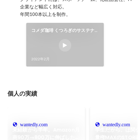
企業など幅広く対応。

年間100本以上を制作。
コメダ珈琲 くつろぎのサステナ
ブル物語 "いつものコメダで、"
2022年2月
個人の実績
wantedly.com
wantedly.com
未経験から半年。Amazon月
学生だから、は関
商90万→800万に伸ばしたイ
量権MAXのSTORi