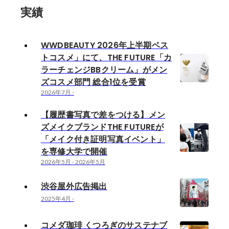
実績
WWDBEAUTY 2026年上半期ベス
トコスメ」にて、THE FUTURE「カ
ラーチェンジBBクリーム」がメン
ズコスメ部門 総合1位を受賞
2026年7月
-
【履歴書写真で差をつける】メン
ズメイクブランドTHE FUTUREが
「メイク付き証明写真イベント」
を専修大学で開催
2026年5月
-
2026年5月
渋谷屋外広告掲出
2025年4月
-
コメダ珈琲 くつろぎのサステナブ