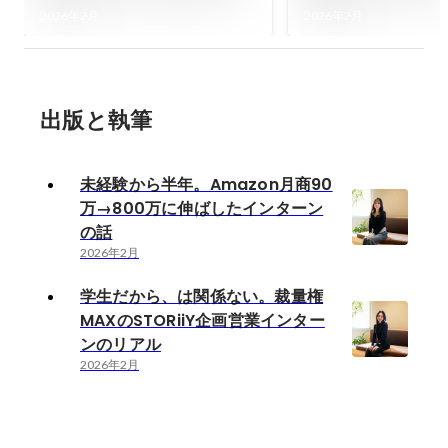
ンターンの話
インターンのリア
2026年2月
2026年2月
出版と執筆
未経験から半年。Amazon月商90
万→800万に伸ばしたインターン
の話
2026年2月
学生だから、は関係ない。裁量権
MAXのSTORiiY企画営業インター
ンのリアル
2026年2月