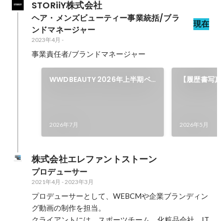
STORiiY株式会社
ヘア・メンズビューティー事業統括/ブラ
現在
ンドマネージャー
2023年4月
-
事業責任者/ブランドマネージャー
WWDBEAUTY 2026年上半期ベ
【履歴書写
ストコスメ」にて、THE
ズメイクブラン
FUTURE「カラーチェンジBBクリ
「メイク付
ーム」がメンズコスメ部門 総合1
を専修大学
2026年7月
2026年5月
位を受賞
株式会社エレファントストーン
プロデューサー
2021年4月
-
2023年3月
プロデューサーとして、WEBCMや企業ブランディン
グ動画の制作を担当。

クライアントには、スポーツチーム、化粧品会社、IT