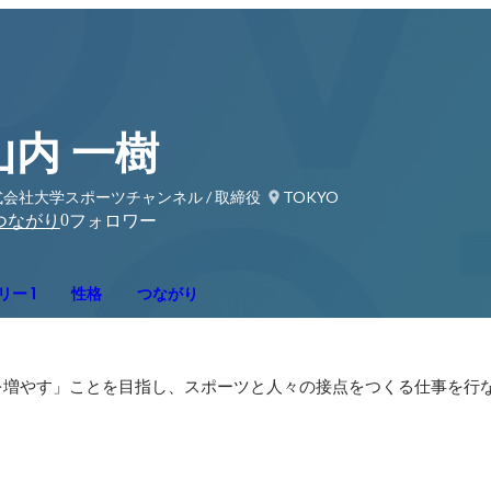
山内 一樹
会社大学スポーツチャンネル / 取締役
TOKYO
0
つながり
フォロワー
ー 1
性格
つながり
を増やす」ことを目指し、スポーツと人々の接点をつくる仕事を行