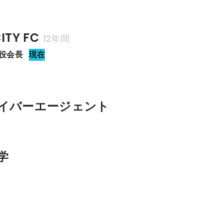
ITY FC
12年間
締役会長
現在
イバーエージェント
学
部