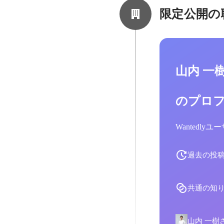
限定公開の
山内 一
のプロ
Wantedl
過去の投
共通の知
山内 一樹