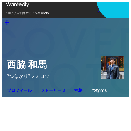
アプリを使う
400万人が利用するビジネスSNS
西脇 和馬
2
3
つながり
フォロワー
プロフィール
ストーリー 3
性格
つながり